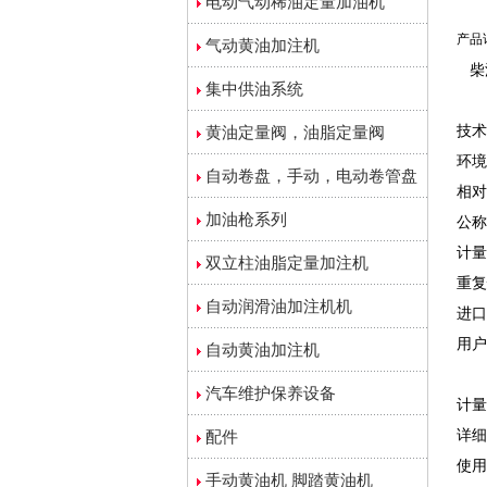
电动气动稀油定量加油机
产品
气动黄油加注机
柴
集中供油系统
技术
黄油定量阀，油脂定量阀
环境
自动卷盘，手动，电动卷管盘
相对
加油枪系列
公称流
计量
双立柱油脂定量加注机
重复
自动润滑油加注机机
进口
用户
自动黄油加注机
汽车维护保养设备
计量
详细
配件
使用
手动黄油机 脚踏黄油机