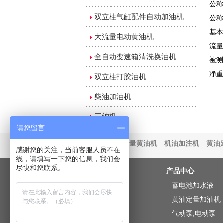
公称
双立柱气缸配件自动加油机
公称
基本
大流量电动黄油机
流量
全自动变速箱清洗换油机
被测
净重
双立柱打胶油机
柴油加油机
三轴机
请您留言
友情链接：
定量黄油机
机油加注机
黄油
感谢您的关注，当前客服人员不在
线，请填写一下您的信息，我们会
尽快和您联系。
关于我们
产品中心
公司简介
蓄电池加水液
文化理念
黄油定量加油机
组织架构
气动泵,电动泵