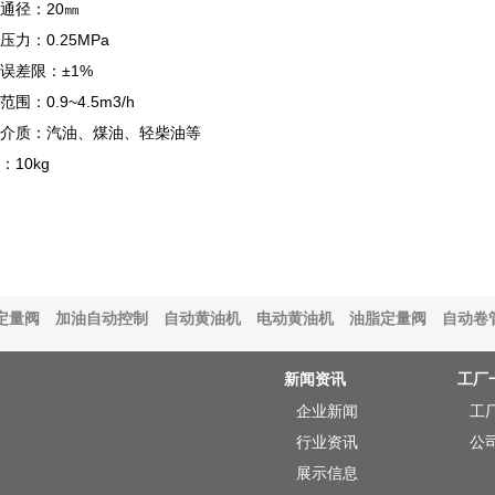
通径：20㎜
压力：0.25MPa
误差限：±1%
范围：0.9~4.5m3/h
介质：汽油、煤油、轻柴油等
：10kg
定量阀
加油自动控制
自动黄油机
电动黄油机
油脂定量阀
自动卷
新闻资讯
工厂
企业新闻
工
行业资讯
公
展示信息